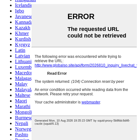
Icelandic
Igbo
Javanese
Kannada
Kazakh
Khmer
Kurdish
Kyrgyz
Latin
Latvian
Lithuanian
Luxembou..
Macedonian
Malagasy
Malay
Malayalam
Maltese
Maori
Marathi
Mongolian
Burmese
Nepali
Norwegian
Pashto