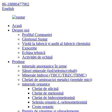
86-18880477902
English
Acasă
Despre noi
Profilul Companiei
Gloriosul Sustar
Vizită la fabrică și audit al fabricii clientului
Expoziție
Echipa tehnică
Activități de echipă
Produse
minerale anorganice în urme
Săruri minerale (iod/seleniu/cobalt)
Minerale hidroxi (TBCC/TBZC/TBMC)
Chelați de aminoacizi metalici (peptide mici)
minerale organice
Chelat de glicină
Chelat de metionină
Chelat de hidroximetionină
Seleniu organic-L-selenometionină
Crom organic
Premix de vitamine și oligoelemente