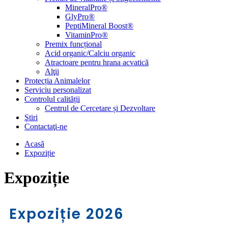
MineralPro®
GlyPro®
PeptiMineral Boost®
VitaminPro®
Premix funcțional
Acid organic/Calciu organic
Atractoare pentru hrana acvatică
Alţii
Protecția Animalelor
Serviciu personalizat
Controlul calității
Centrul de Cercetare și Dezvoltare
Ştiri
Contactaţi-ne
Acasă
Expoziție
Expoziție
Expoziție 2026