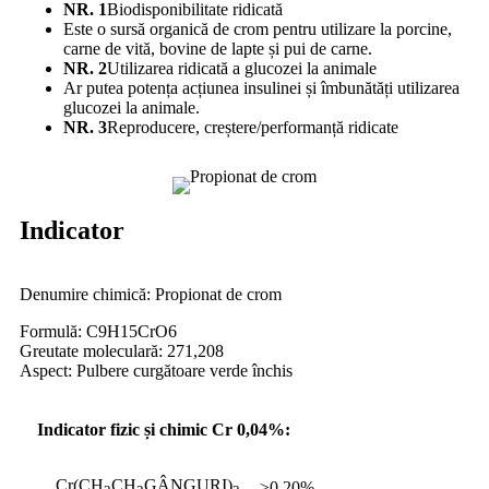
NR. 1
Biodisponibilitate ridicată
Este o sursă organică de crom pentru utilizare la porcine,
carne de vită, bovine de lapte și pui de carne.
NR. 2
Utilizarea ridicată a glucozei la animale
Ar putea potența acțiunea insulinei și îmbunătăți utilizarea
glucozei la animale.
NR. 3
Reproducere, creștere/performanță ridicate
Indicator
Denumire chimică: Propionat de crom
Formulă: C9H15CrO6
Greutate moleculară: 271,208
Aspect: Pulbere curgătoare verde închis
Indicator fizic și chimic Cr 0,04%:
Cr(CH
CH
GÂNGURI)
≥0,20%