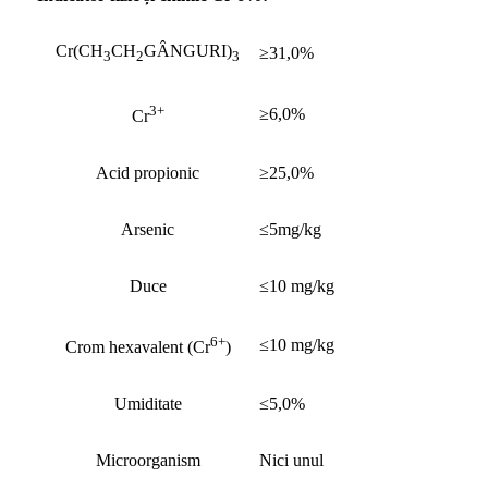
Cr(CH
CH
GÂNGURI)
≥31,0%
3
2
3
3+
≥6,0%
Cr
Acid propionic
≥25,0%
Arsenic
≤5mg/kg
Duce
≤10 mg/kg
6+
≤10 mg/kg
Crom hexavalent (Cr
)
Umiditate
≤5,0%
Microorganism
Nici unul