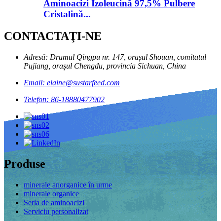
Aminoacizi Izoleucină 97,5% Pulbere
Cristalină...
CONTACTAŢI-NE
Adresă: Drumul Qingpu nr. 147, orașul Shouan, comitatul
Pujiang, orașul Chengdu, provincia Sichuan, China
Email: elaine@sustarfeed.com
Telefon: 86-18880477902
Produse
minerale anorganice în urme
minerale organice
Seria de aminoacizi
Serviciu personalizat