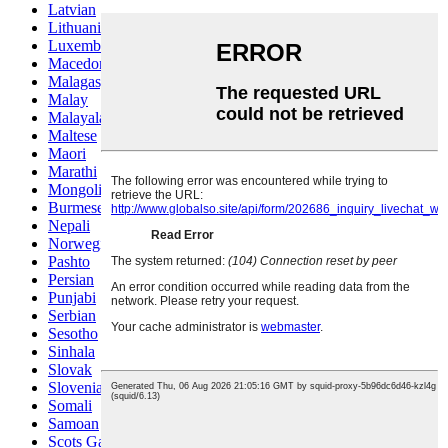
Latvian
Lithuanian
Luxembou..
Macedonian
Malagasy
Malay
Malayalam
Maltese
Maori
Marathi
Mongolian
Burmese
Nepali
Norwegian
Pashto
Persian
Punjabi
Serbian
Sesotho
Sinhala
Slovak
Slovenian
Somali
Samoan
Scots Gaelic