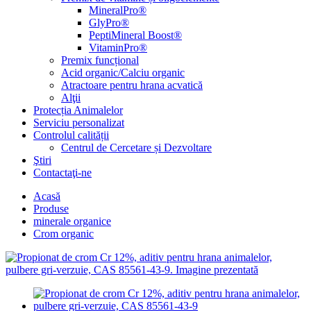
MineralPro®
GlyPro®
PeptiMineral Boost®
VitaminPro®
Premix funcțional
Acid organic/Calciu organic
Atractoare pentru hrana acvatică
Alţii
Protecția Animalelor
Serviciu personalizat
Controlul calității
Centrul de Cercetare și Dezvoltare
Ştiri
Contactaţi-ne
Acasă
Produse
minerale organice
Crom organic