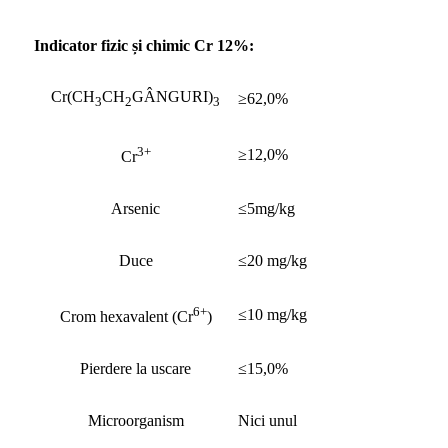
Indicator fizic și chimic Cr 12%:
Cr(CH
CH
GÂNGURI)
≥62,0%
3
2
3
3+
≥12,0%
Cr
Arsenic
≤5mg/kg
Duce
≤20 mg/kg
6+
≤10 mg/kg
Crom hexavalent (Cr
)
Pierdere la uscare
≤15,0%
Microorganism
Nici unul