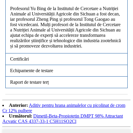
Profesorul Yu Bing de la Institutul de Cercetare a Nutriției
Animale al Universității Agricole din Sichuan a fost decan,
iar profesorul Zheng Ping și profesorul Tong Gaogao au
fost vicedecani. Mulți profesori de la Institutul de Cercetare
a Nutriției Animale al Universității Agricole din Sichuan au
ajutat echipa de experți să accelereze transformarea
realizărilor științifice și tehnologice din industria zootehnică
și să promoveze dezvoltarea industriei.
Certificări
Echipamente de testare
Raport de testare terț
Anterior:
Aditiv pentru hrana animalelor cu picolinat de crom
Cr 12% pulbere
Următorul:
Dimetil-Beta-Propiotetin DMPT 98% Attractant
Acvatic CAS 4337-33-1 C5H11SO2Cl