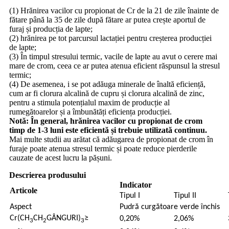
(1) Hrănirea vacilor cu propionat de Cr de la 21 de zile înainte de
fătare până la 35 de zile după fătare ar putea crește aportul de
furaj și producția de lapte;
(2) hrănirea pe tot parcursul lactației pentru creșterea producției
de lapte;
(3) În timpul stresului termic, vacile de lapte au avut o cerere mai
mare de crom, ceea ce ar putea atenua eficient răspunsul la stresul
termic;
(4) De asemenea, i se pot adăuga minerale de înaltă eficiență,
cum ar fi clorura alcalină de cupru și clorura alcalină de zinc,
pentru a stimula potențialul maxim de producție al
rumegătoarelor și a îmbunătăți eficiența producției.
Notă: În general, hrănirea vacilor cu propionat de crom
timp de 1-3 luni este eficientă și trebuie utilizată continuu.
Mai multe studii au arătat că adăugarea de propionat de crom în
furaje poate atenua stresul termic și poate reduce pierderile
cauzate de acest lucru la pășuni.
Descrierea produsului
Indicator
Articole
Tipul I
Tipul II
Aspect
Pudră curgătoare verde închis
Cr(CH
CH
GÂNGURI)
≥
0,20%
2,06%
3
2
3