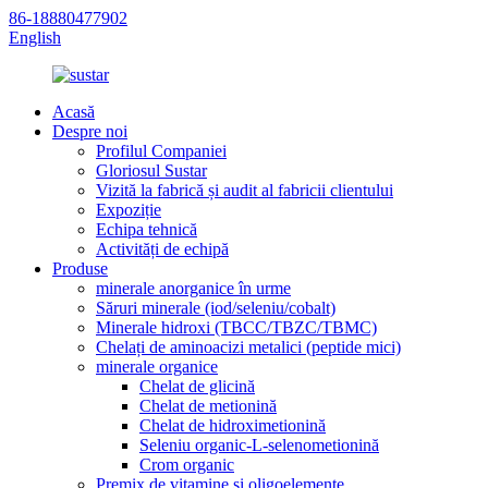
86-18880477902
English
Acasă
Despre noi
Profilul Companiei
Gloriosul Sustar
Vizită la fabrică și audit al fabricii clientului
Expoziție
Echipa tehnică
Activități de echipă
Produse
minerale anorganice în urme
Săruri minerale (iod/seleniu/cobalt)
Minerale hidroxi (TBCC/TBZC/TBMC)
Chelați de aminoacizi metalici (peptide mici)
minerale organice
Chelat de glicină
Chelat de metionină
Chelat de hidroximetionină
Seleniu organic-L-selenometionină
Crom organic
Premix de vitamine și oligoelemente