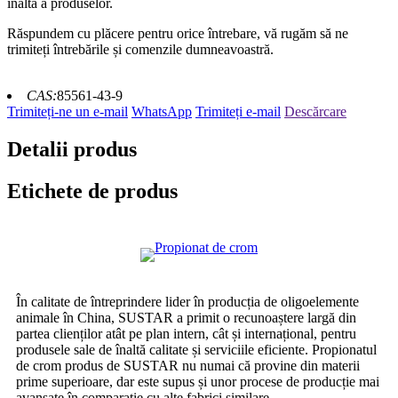
înaltă a produselor.
Răspundem cu plăcere pentru orice întrebare, vă rugăm să ne
trimiteți întrebările și comenzile dumneavoastră.
CAS:
85561-43-9
Trimiteți-ne un e-mail
WhatsApp
Trimiteți e-mail
Descărcare
Detalii produs
Etichete de produs
În calitate de întreprindere lider în producția de oligoelemente
animale în China, SUSTAR a primit o recunoaștere largă din
partea clienților atât pe plan intern, cât și internațional, pentru
produsele sale de înaltă calitate și serviciile eficiente. Propionatul
de crom produs de SUSTAR nu numai că provine din materii
prime superioare, dar este supus și unor procese de producție mai
avansate în comparație cu alte fabrici similare.