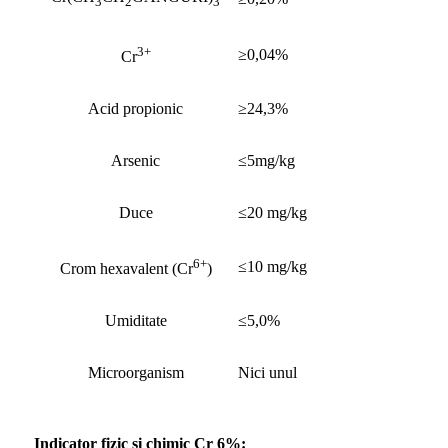
3
2
3
3+
≥0,04%
Cr
Acid propionic
≥24,3%
Arsenic
≤5mg/kg
Duce
≤20 mg/kg
6+
≤10 mg/kg
Crom hexavalent (Cr
)
Umiditate
≤5,0%
Microorganism
Nici unul
Indicator fizic și chimic Cr 6%: