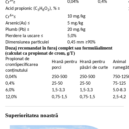
+
0,04%
0,4%
Cr³
≥
Acid propionic (C
H
O
), % ≥
3
6
2
6+
10 mg/kg
Cr
≤
Arsenic(As) ≤
5 mg/kg
Plumb (Pb) ≤
20 mg/kg
Pierdere la uscare ≤
5,0%
Dimensiunea particulei
0,45 mm ≥90%
Dozaj recomandat în furaj complet sau formulă
aliment
(calculat ca propionat de crom, g/T)
Propionat de
Hrană pentru
Hrană pentru
Animal
crom
Specificarea
porci
păsări de curte
rumegăt
conținutului
0,04%
250-500
250-500
750-125
0,4%
25-50
25-50
75-125
6,0%
1,5-3,3
1,5-3,3
5.0-8.3
12,0%
0,75-1,5
0,75-1,5
2,5-4,2
Superioritatea noastră