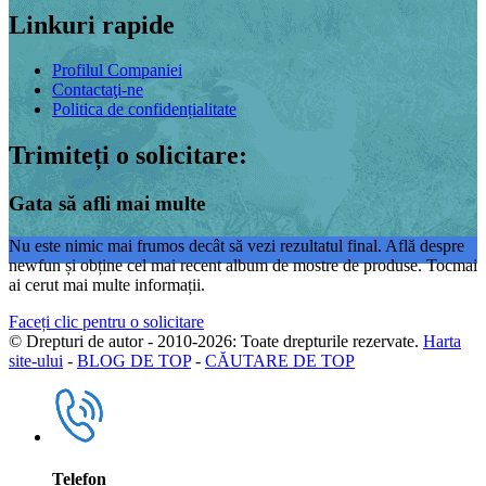
Linkuri rapide
Profilul Companiei
Contactaţi-ne
Politica de confidențialitate
Trimiteți o solicitare:
Gata să afli mai multe
Nu este nimic mai frumos decât să vezi rezultatul final. Află despre
newfun și obține cel mai recent album de mostre de produse. Tocmai
ai cerut mai multe informații.
Faceți clic pentru o solicitare
© Drepturi de autor - 2010-2026: Toate drepturile rezervate.
Harta
site-ului
-
BLOG DE TOP
-
CĂUTARE DE TOP
Telefon