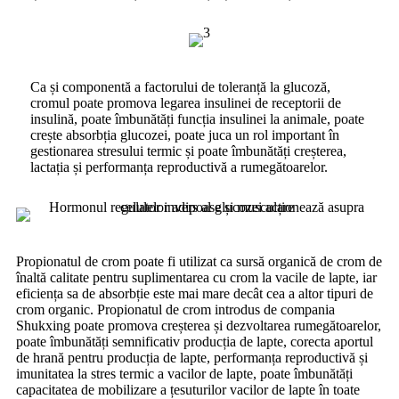
Ca și componentă a factorului de toleranță la glucoză,
cromul poate promova legarea insulinei de receptorii de
insulină, poate îmbunătăți funcția insulinei la animale, poate
crește absorbția glucozei, poate juca un rol important în
gestionarea stresului termic și poate îmbunătăți creșterea,
lactația și performanța reproductivă a rumegătoarelor.
Propionatul de crom poate fi utilizat ca sursă organică de crom de
înaltă calitate pentru suplimentarea cu crom la vacile de lapte, iar
eficiența sa de absorbție este mai mare decât cea a altor tipuri de
crom organic. Propionatul de crom introdus de compania
Shukxing poate promova creșterea și dezvoltarea rumegătoarelor,
poate îmbunătăți semnificativ producția de lapte, corecta aportul
de hrană pentru producția de lapte, performanța reproductivă și
imunitatea la stres termic a vacilor de lapte, poate îmbunătăți
capacitatea de mobilizare a țesuturilor vacilor de lapte în toate